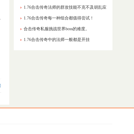
1.76合击传奇法师的群攻技能不克不及胡乱应
用。
玩
1.76合击传奇每一种组合都值得尝试！
合击传奇私服挑战世界boss的难度。
1.76合击传奇中的法师一般都是开挂
者