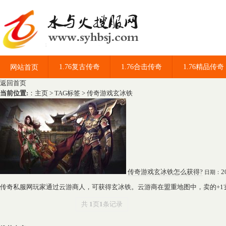
1.76复古传奇
1.76合击传奇
1.76精品传奇
网站首页
返回首页
当前位置:
：
主页
>
TAG标签
> 传奇游戏玄冰铁
传奇游戏玄冰铁怎么获得?
2
日期：
传奇私服网玩家通过云游商人，可获得玄冰铁。云游商在盟重地图中，卖的+1玄冰铁
共
1
页
1
条记录